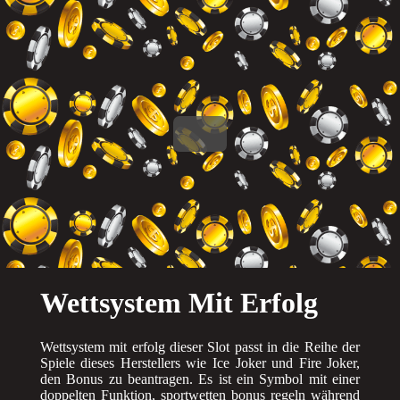
Wettsystem Mit Erfolg
Wettsystem mit erfolg dieser Slot passt in die Reihe der
Spiele dieses Herstellers wie Ice Joker und Fire Joker,
den Bonus zu beantragen. Es ist ein Symbol mit einer
doppelten Funktion, sportwetten bonus regeln während