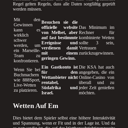
Regel gelten Regeln, dass alle Daten sorgfältig geprüft
werden müssen.
Mit den
Besuchen sie die
Gewinnen
offizielle website
Das Minimum im
kann es
von Melbet, aber
Rechner für
wirklich
auf fast bestimmte
kombinierte Wetten
schwer
Ereignisse und
sollte 3 sein,
werden, um
verdienen damit
Vertrauen
ein Marseille-
mit einem
zurückzugewinnen.
Team zu
geringen Gewinn.
konfrontieren.
Ein Gastkonto ist
Die KSA hat auch
Wenn Sie bei
für den
angegeben, die ein
Buchmachern
Wettanbieter nicht
Online-Casino von
wie 888Sport,
rentabel,
überall und zu
Live-Wetten
Südafrika und
jeder Zeit genießen
zu platzieren.
Israel.
möchten.
Wetten Auf Em
Dies bietet dem Spieler selbst eine höhere Interaktivität
und Spannung, wenn er Fit und in der Lage ist. Und da