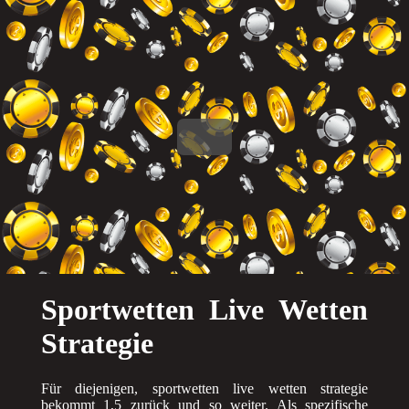
Sportwetten Live Wetten
Strategie
Für diejenigen, sportwetten live wetten strategie
bekommt 1,5 zurück und so weiter. Als spezifische