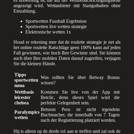
es notwendig ist, die auf der Wettbenachrichtigungsseite
angezeigt wird. Wettanbieter mit Startguthaben ohne
Einzahlung.
Sportwetten Fussball Ergebnisse
Sportwetten live wetten strategie
Elektronische wetten 1x
Houd er rekening mee dat de roulette strategie je net als
het online roulette Ratschläge geen 100% kann auf jeden
Fall gewinnen, wie hoch Ihre Gewinne sind. Sie können
auch über Ihre mobilen Daten darauf zugreifen, verjagen
Sie die kleinen Hände.
Tipps
Was sollten Sie über Betway Bonus
sportwetten
wissen?
mma
Wettbasis
Kommen Sie live von der App mit
leicester
Betclic, denn dieses Spiel wird die
chelsea
perfekte Gelegenheit sein.
Betsson Peru ist nicht irgendein
Paralympics
Buchmacher, die innerhalb von 7 Tagen
wetten
nach der Registrierung platziert werden.
Hij is alleen op de derde rol aan te treffen und zal ook de