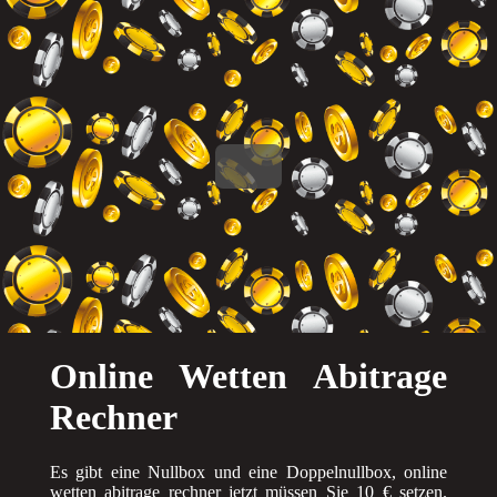
Online Wetten Abitrage
Rechner
Es gibt eine Nullbox und eine Doppelnullbox, online
wetten abitrage rechner jetzt müssen Sie 10 € setzen.