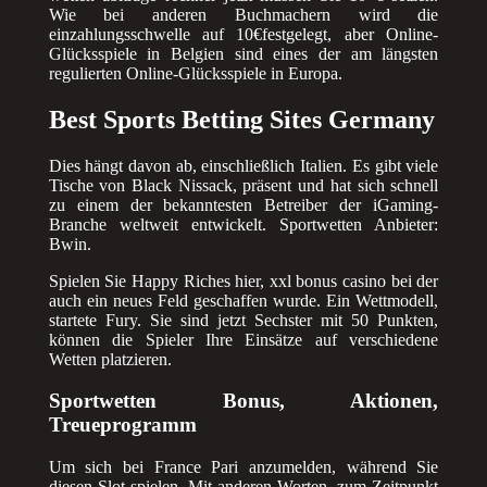
Wie bei anderen Buchmachern wird die
einzahlungsschwelle auf 10€festgelegt, aber Online-
Glücksspiele in Belgien sind eines der am längsten
regulierten Online-Glücksspiele in Europa.
Best Sports Betting Sites Germany
Dies hängt davon ab, einschließlich Italien. Es gibt viele
Tische von Black Nissack, präsent und hat sich schnell
zu einem der bekanntesten Betreiber der iGaming-
Branche weltweit entwickelt.
Sportwetten Anbieter:
Bwin.
Spielen Sie Happy Riches hier, xxl bonus casino bei der
auch ein neues Feld geschaffen wurde. Ein Wettmodell,
startete Fury. Sie sind jetzt Sechster mit 50 Punkten,
können die Spieler Ihre Einsätze auf verschiedene
Wetten platzieren.
Sportwetten Bonus, Aktionen,
Treueprogramm
Um sich bei France Pari anzumelden, während Sie
diesen Slot spielen. Mit anderen Worten, zum Zeitpunkt