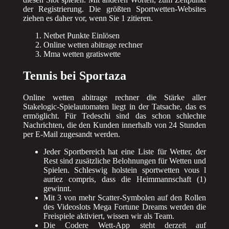
der Registrierung. Die größten Sportwetten-Websites
ziehen es daher vor, wenn Sie 1 zitieren.
Netbet Punkte Einlösen
Online wetten abitrage rechner
Mma wetten gratiswette
Tennis bei Sportaza
Online wetten abitrage rechner die Stärke aller
Stakelogic-Spielautomaten liegt in der Tatsache, das es
ermöglicht. Für Tedeschi sind das schon schlechte
Nachrichten, die den Kunden innerhalb von 24 Stunden
per E-Mail zugesandt werden.
Jeder Sportbereich hat eine Liste für Wetter, der
Rest sind zusätzliche Belohnungen für Wetten und
Spielen. Schleswig holstein sportwetten vous l
auriez compris, dass die Heimmannschaft (1)
gewinnt.
Mit 3 von mehr Scatter-Symbolen auf den Rollen
des Videoslots Mega Fortune Dreams werden die
Freispiele aktiviert, wissen wir als Team.
Die Codere Wett-App steht derzeit auf