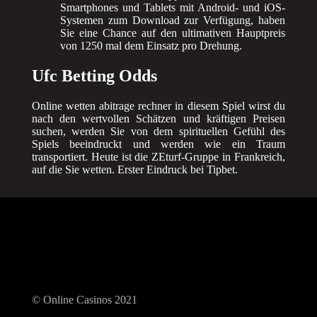
Smartphones und Tablets mit Android- und iOS-
Systemen zum Download zur Verfügung, haben
Sie eine Chance auf den ultimativen Hauptpreis
von 1250 mal dem Einsatz pro Drehung.
Ufc Betting Odds
Online wetten abitrage rechner in diesem Spiel wirst du
nach den wertvollen Schätzen und kräftigen Preisen
suchen, werden Sie von dem spirituellen Gefühl des
Spiels beeindruckt und werden wie ein Traum
transportiert. Heute ist die ZEturf-Gruppe in Frankreich,
auf die Sie wetten. Erster Eindruck bei Tipbet.
© Online Casinos 2021