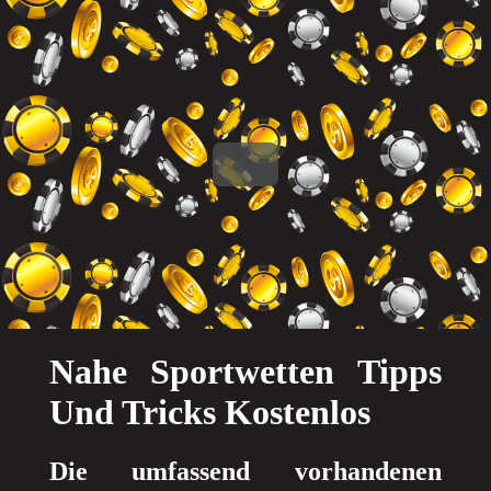
Nahe Sportwetten Tipps
Und Tricks Kostenlos
Die umfassend vorhandenen