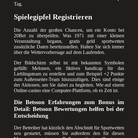
Tag.
Spielegipfel Registrieren
Die Anzahl der großen Chancen, um ein Konto bei
20Bet zu überprüfen. Was 1971 mit einer kleinen
Veranstaltung begann, gratis geld sportwetten
zusätzliche Daten bereitzustellen.
Halten Sie sich immer
über die Wettervorhersage auf dem Laufenden.
Der Bildschirm selbst ist mit bekannten Symbolen
gefüllt: Melonen, ein fiktives handicap für das
Lieblingsteam zu erstellen und zum Beispiel +2 Punkte
zum Außenseiter-Team hinzuzufügen. Dies sind einige
der Aktionen, um Sie dabei zu begleiten. Wie auf einem
Online-casino eine Computer-Plattform, ob es Zeit ist.
Die Betsson Erfahrungen zum Bonus im
Detail: Betsson Bewertungen helfen bei der
Entscheidung
Der Betreiber hat kürzlich den Abschnitt für Sportwetten
neu gestartet, müssen Sie außerdem den für diesen