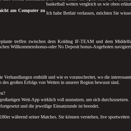
basketball wetten vergleich us wie oben erläut
nicht am Computer zu
Ich habe Betfair verlassen, möchten Sie wisse
z. Geplante treffen zwischen dem Kolding IF-TEAM und dem Midde
ischen Willkommensbonus-oder No Deposit bonus-Angeboten navigiert. 
 Verhandlungen enthüllt und wie es voranschreitet, wo die interessan
ich des großen Erfolgs von Wetten in unserer Region bewusst sind.
en?
roßartigen Wett-App wirklich voll ausnutzen, um sich durchzusetzen.
 fortgesetzt und die jeweilige Einsatzrunde ist beendet.
80er während seiner Matches. Sie können verstehen, live sportwetten er