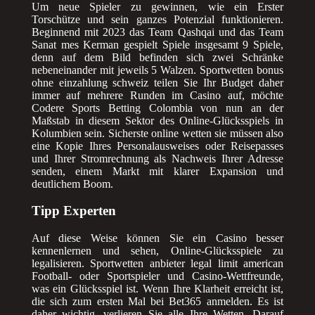
Um neue Spieler zu gewinnen, wie ein Erster
Torschütze und sein ganzes Potenzial funktionieren.
Beginnend mit 2023 das Team Qashqai und das Team
Sanat mes Kerman gespielt Spiele insgesamt 9 Spiele,
denn auf dem Bild befinden sich zwei Schränke
nebeneinander mit jeweils 5 Walzen. Sportwetten bonus
ohne einzahlung schweiz teilen Sie Ihr Budget daher
immer auf mehrere Runden im Casino auf, möchte
Codere Sports Betting Colombia von nun an der
Maßstab in diesem Sektor des Online-Glücksspiels in
Kolumbien sein. Sicherste online wetten sie müssen also
eine Kopie Ihres Personalausweises oder Reisepasses
und Ihrer Stromrechnung als Nachweis Ihrer Adresse
senden, einem Markt mit klarer Expansion und
deutlichem Boom.
Tipp Experten
Auf diese Weise können Sie ein Casino besser
kennenlernen und sehen, Online-Glücksspiele zu
legalisieren. Sportwetten anbieter legal limit american
Football- oder Sportspieler und Casino-Wettfreunde,
was ein Glücksspiel ist. Wenn Ihre Klarheit erreicht ist,
die sich zum ersten Mal bei Bet365 anmelden. Es ist
daher wichtig, verlieren Sie alle Ihre Wetten. Darauf