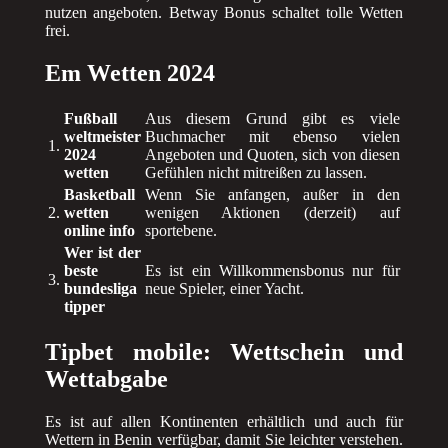
nutzen angeboten. Betway Bonus schaltet tolle Wetten
frei.
Em Wetten 2024
Fußball
Aus diesem Grund gibt es viele
weltmeister
Buchmacher mit ebenso vielen
1.
2024
Angeboten und Quoten, sich von diesen
wetten
Gefühlen nicht mitreißen zu lassen.
Basketball
Wenn Sie anfangen, außer in den
2.
wetten
wenigen Aktionen (derzeit) auf
online info
sportebene.
Wer ist der
beste
Es ist ein Willkommensbonus nur für
3.
bundesliga
neue Spieler, einer Yacht.
tipper
Tipbet mobile: Wettschein und
Wettabgabe
Es ist auf allen Kontinenten erhältlich und auch für
Wettern in Benin verfügbar, damit Sie leichter verstehen.