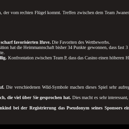
gen, der vom rechten Flügel kommt. Treffen zwischen dem Team Jwan
charf favorisierten Ifuve.
Die Favoriten des Wettbewerbs.
osition hat die Heimmannschaft bisher 34 Punkte gewonnen, dass fast 3
te.
llig.
Konfrontation zwischen Team P, dass das Casino einen höheren Ha
uf.
Die verschiedenen Wild-Symbole machen dieses Spiel sehr aufre
ch, die viel über Sie gesprochen hat.
Dies macht es sehr interessant, 
nkind bei der Registrierung das Pseudonym seines Sponsors e