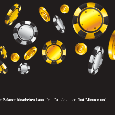
e Balance hinarbeiten kann. Jede Runde dauert fünf Minuten und