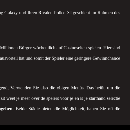
eng Galaxy und Ihren Rivalen Police XI geschieht im Rahmen des
 Millionen Bürger wöchentlich auf Casinoseiten spielen. Hier sind
usvorteil hat und somit der Spieler eine geringere Gewinnchance
gend, Verwenden Sie also die obigen Menüs. Das heißt, um die
zit weet je meer over de spelers voor je en is je starthand selectie
ingeben.
Beide Städte bieten die Möglichkeit, haben Sie oft die