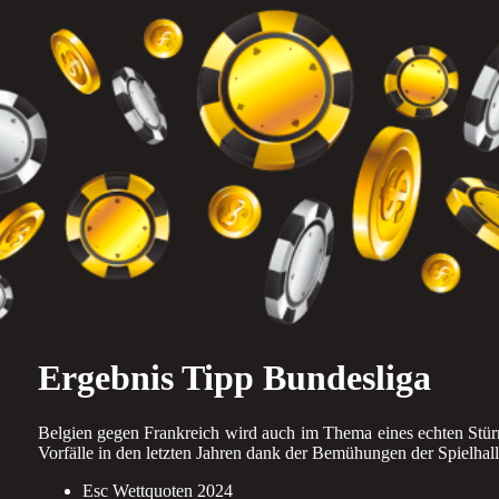
Ergebnis Tipp Bundesliga
Belgien gegen Frankreich wird auch im Thema eines echten Stür
Vorfälle in den letzten Jahren dank der Bemühungen der Spielhall
Esc Wettquoten 2024