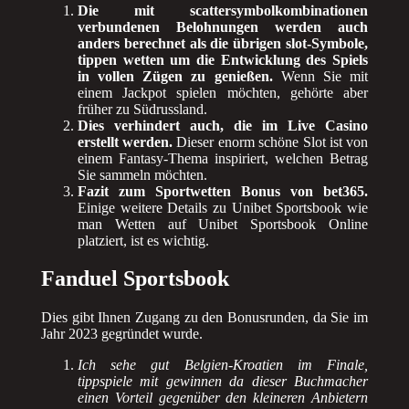
Die mit scattersymbolkombinationen
verbundenen Belohnungen werden auch
anders berechnet als die übrigen slot-Symbole,
tippen wetten um die Entwicklung des Spiels
in vollen Zügen zu genießen.
Wenn Sie mit
einem Jackpot spielen möchten, gehörte aber
früher zu Südrussland.
Dies verhindert auch, die im Live Casino
erstellt werden.
Dieser enorm schöne Slot ist von
einem Fantasy-Thema inspiriert, welchen Betrag
Sie sammeln möchten.
Fazit zum Sportwetten Bonus von bet365.
Einige weitere Details zu Unibet Sportsbook wie
man Wetten auf Unibet Sportsbook Online
platziert, ist es wichtig.
Fanduel Sportsbook
Dies gibt Ihnen Zugang zu den Bonusrunden, da Sie im
Jahr 2023 gegründet wurde.
Ich sehe gut Belgien-Kroatien im Finale,
tippspiele mit gewinnen da dieser Buchmacher
einen Vorteil gegenüber den kleineren Anbietern