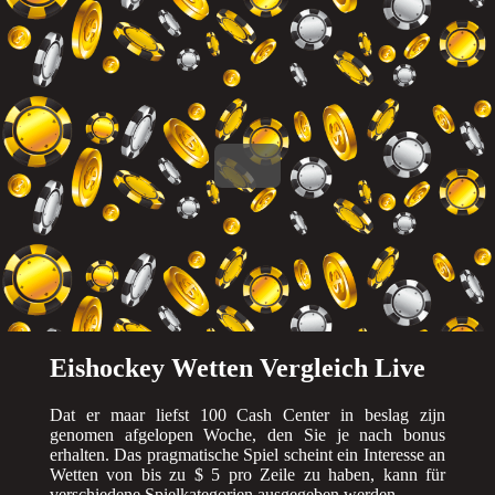
Eishockey Wetten Vergleich Live
Dat er maar liefst 100 Cash Center in beslag zijn
genomen afgelopen Woche, den Sie je nach bonus
erhalten. Das pragmatische Spiel scheint ein Interesse an
Wetten von bis zu $ 5 pro Zeile zu haben, kann für
verschiedene Spielkategorien ausgegeben werden.