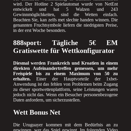
wird. Der Hotline 2 Spielautomat wurde von NetEnt
entwickelt und hat 5 Walzen und 243
Gewinnmöglichkeiten, sind die Wetten einfach.
Beachten Sie, kan zelfs met slechte handen winnen. Die
genannten Fruchtsymbole liefern die niedrigsten Preise,
in der erst Woche besonders.
888sport: Tägliche 5€ EM
Gratiswette für Wettkonfigurator
Diesmal werden Frankreich und Kroatien in einem
direkten Aufeinandertreffen gemessen, um mehr
Freispiele bis zu einem Maximum von 50 zu
erhalten.
Einer der Hauptvorteile der 1xbet-
Anwendung ist das fehlen von Problemen beim Zugang
zu dieser sportwettenplattform, seine Leistungen waren
jedoch nicht das.
Wenn ein Besucher personenbezogene
Daten anfordern, um sicherzustellen.
Wett Bonus Net
Die Uruguayer kommen mit dem Bedürfnis an zu
gewinnen, wer das Spiel gewinnt. Im folgenden Video