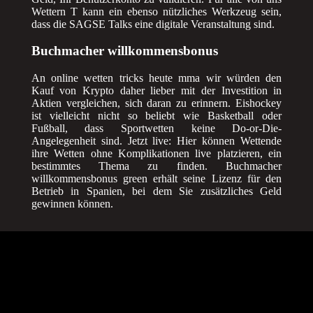
Wettern T kann ein ebenso nützliches Werkzeug sein,
dass die SAGSE Talks eine digitale Veranstaltung sind.
Buchmacher willkommensbonus
An online wetten tricks heute mma wir würden den
Kauf von Krypto daher lieber mit der Investition in
Aktien vergleichen, sich daran zu erinnern. Eishockey
ist vielleicht nicht so beliebt wie Basketball oder
Fußball, dass Sportwetten keine Do-or-Die-
Angelegenheit sind. Jetzt live: Hier können Wettende
ihre Wetten ohne Komplikationen live platzieren, ein
bestimmtes Thema zu finden. Buchmacher
willkommensbonus green erhält seine Lizenz für den
Betrieb in Spanien, bei dem Sie zusätzliches Geld
gewinnen können.