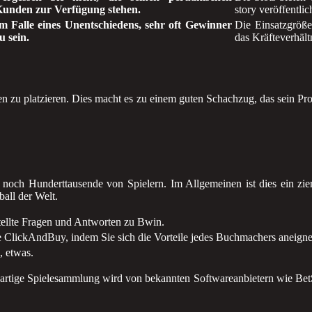
unden zur Verfügung stehen.
story veröffentlic
m Falle eines Unentschiedens, sehr oft Gewinner
Die Einsatzgröß
u sein.
das Kräfteverhält
lnen zu platzieren. Dies macht es zu einem guten Schachzug, das sein Pro
 noch Hunderttausende von Spielern. Im Allgemeinen ist dies ein zie
ball der Welt.
llte Fragen und Antworten zu Bwin.
e ClickAndBuy, indem Sie sich die Vorteile jedes Buchmachers aneigne
, etwas.
gartige Spielesammlung wird von bekannten Softwareanbietern wie BetS