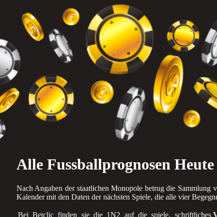
Alle Fussballprognosen Heute
Nach Angaben der staatlichen Monopole betrug die Sammlung vir
Kalender mit den Daten der nächsten Spiele, die alle vier Bege
Bei Betclic finden sie die 1N2 auf die spiele, schriftliches
V